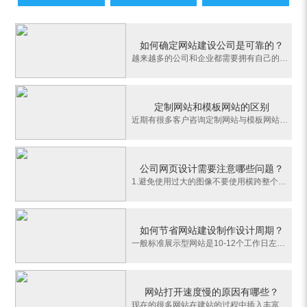
如何确定网站建设公司是可靠的？
越来越多的公司和企业都需要拥有自己的网站，这样不仅可以做到一定的宣传， 也能让顾客有更简单的体验。但是网站建设并不是一件容易的事情，而且非专业性的人员也无法将网站做好。很多朋友都想知道如何确定网站建设公司是可靠的？其实只要在选择的时候多注意下面的几点就可以了。推广方面：网站建立起来之后还要进行多方面的
定制网站和模板网站的区别
近期有很多客户咨询定制网站与模板网站到底有什么不同，首先定制网站是单独针对于企业的需求单独定制的网站，模板网站是套用模板库的一些现成开发好的网站，而内容变化及板块变化拓展性不高，往往会造成多个企业共用一套模板，对企业形象宣传提升大大降低。而模板网站真的一点优点没有了吗？不是的，还是有很多优点的，从以
公司网页设计需要注意哪些问题？
1.避免使用过大的图像不要使用横跨整个屏幕的图像。避免访问者向右滚动屏幕。占75%的屏幕宽度是一个好的建议。2.不要用框架在大多数公司在进行网站制作时，在屏幕的左边有一个框架。但是设计者立刻就发现，在使用框架时产生了许多的问题。使用框架时如果没有17英寸的显示屏几乎不可能显示整个网站。框架也使得网站内个人主页
如何节省网站建设制作设计周期？
一般标准展示型网站是10-12个工作日左右，精美型、 营销型、品牌型等的一般要15个以上工作日完成，当然具体还是要看您的网站内容的多少，还有一个影响进度的因素是双方的配合（包括您给我们提供资料的进程以及沟通上没什么误差）。那对于建站这块比较急的客户如何才能节省建站时间呢?网站建设制作的基本流程1、积极配合建站
网站打开速度慢的原因有哪些？
现在的很多网站在建站的过程中插入丰富的内容：除了图片和文字还有动画、视频等等，堪称完美网站。但是，实际上这样的网站通常都是华而不实，网站跳出率偏高，并没有吸引用户驻足。就其根本原因就是，网站打开速度慢，导致用户没有耐心去等待，从而流失了用户。通常情况下，网站打开速度慢的原因有哪些？1、服务器稳定性。网