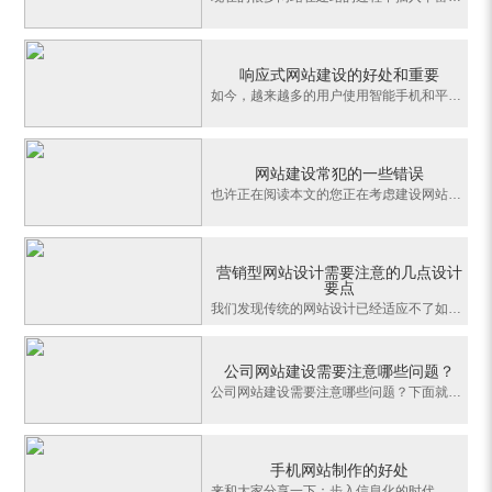
响应式网站建设的好处和重要
如今，越来越多的用户使用智能手机和平板电脑上网，响应式网站似乎是最简单也是迄今为止唯一一种可以在任何设备上定位受众，并提供无缝对接、精彩内容的方式。实际上，响应式网站已变得日益重要，因为现今大多数人出于各种原因都在使用多种设备(尤其是平板电脑和智能手机)浏览互联网。下面为您介绍响应式网站建设的好处和重
网站建设常犯的一些错误
也许正在阅读本文的您正在考虑建设网站。亦或许您已经有了网站，目前正在考虑改版。我们都希望这篇文章能够对您有所帮助，不仅能提高您对网站的认知，更有利于您选择适合自己的网站建设供应商。无论是桌面版还是手机版的企业站、购物站、门户站，都具有相同的属性，那就是互联网信息载体。有别于纸质印刷品，或者个人电脑上
营销型网站设计需要注意的几点设计
要点
我们发现传统的网站设计已经适应不了如今的营销浪潮，建立营销型网站迫在眉睫。首先，要了解什么是营销型网站，营销型的网站就是根据市场需求建立的网站，在一定程度上能有订单产生，诸如近几年崛起的电子商务网站。其次，了解营销类型的网站具备哪些功能，现在人们建站自己都没有一个目标就是看见别人都在建网站自己也想建
公司网站建设需要注意哪些问题？
公司网站建设需要注意哪些问题？下面就让上海小编为大家详细的说一说。1、网站页面布局一个优秀的网站，它的页面布局一定是合理的、符合公司定位以及有公司特色的。有些网页布局非常的满，什么内容都有非常丰富，但是总给人一种外行的感觉，就是我们所说的过犹不及。网站页面布局一定要是简介的，让人一部了然，一眼就能找到
手机网站制作的好处
来和大家分享一下：步入信息化的时代，信息通讯技术也不断的迅速发展，移动电子商务、智能终端、移动互联网各种应用已经开始启动。由科技技术的发展，手机也在不断地更新换代，由大家常用的诺基亚手机再到现在各种各样的安卓版名牌手机，发生着巨大的变化，手机的更新换代也促使着新生事物不断问世。由于手机的移动性